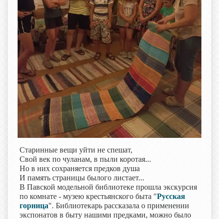
Старинные вещи уйти не спешат,
Свой век по чуланам, в пыли коротая...
Но в них сохраняется предков душа
И память страницы былого листает...
В Павской модельной библиотеке прошла экскурсия
по комнате - музею крестьянского быта "
Русская
горница
". Библиотекарь рассказала о применении
экспонатов в быту нашими предками, можно было