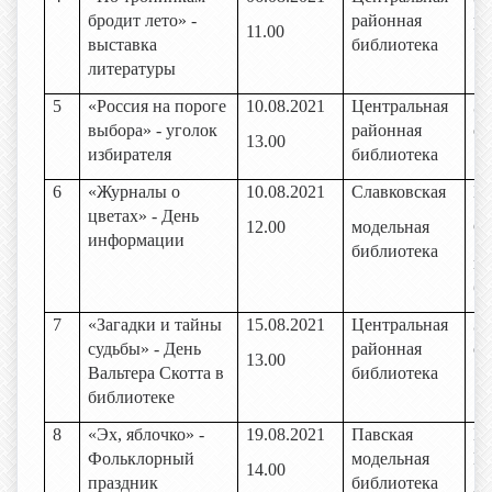
бродит лето» -
районная
ра
11.00
выставка
библиотека
литературы
5
«Россия на пороге
10.08.2021
Центральная
За
выбора» - уголок
районная
об
13.00
избирателя
библиотека
6
«Журналы о
10.08.2021
Славковская
Би
цветах» - День
12.00
модельная
Сл
информации
библиотека
мо
би
7
«Загадки и тайны
15.08.2021
Центральная
За
судьбы» - День
районная
об
13.00
Вальтера Скотта в
библиотека
библиотеке
8
«Эх, яблочко» -
19.08.2021
Павская
Би
Фольклорный
модельная
Па
14.00
праздник
библиотека