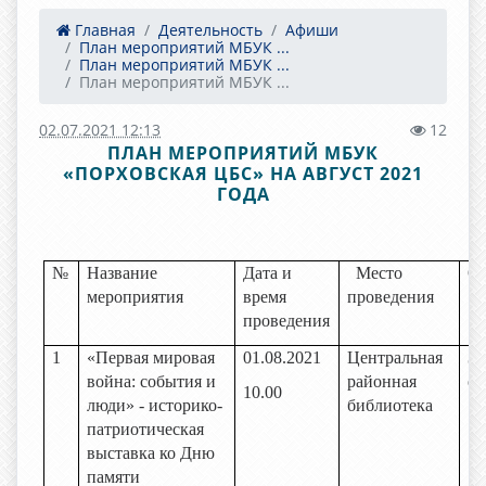
Главная
Деятельность
Афиши
План мероприятий МБУК ...
План мероприятий МБУК ...
План мероприятий МБУК ...
02.07.2021 12:13
12
ПЛАН МЕРОПРИЯТИЙ МБУК
«ПОРХОВСКАЯ ЦБС» НА АВГУСТ 2021
ГОДА
№
Название
Дата и
Место
От
мероприятия
время
проведения
проведения
1
«Первая мировая
01.08.2021
Центральная
За
война: cобытия и
районная
об
10.00
люди» - историко-
библиотека
патриотическая
выставка ко Дню
памяти