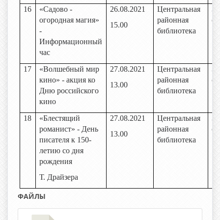
16
«Садово -
26.08.2021
Центральная
За
огородная магия»
районная
об
15.00
-
библиотека
Информационный
час
17
«Волшебный мир
27.08.2021
Центральная
За
кино» - акция ко
районная
об
13.00
Дню российского
библиотека
кино
18
«Блестящий
27.08.2021
Центральная
За
романист» - День
районная
об
13.00
писателя к 150-
библиотека
летию со дня
рождения
Т. Драйзера
ФАЙЛЫ