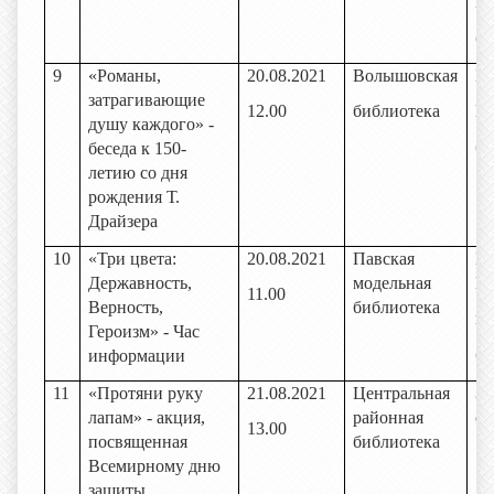
мо
би
9
«Романы,
20.08.2021
Волышовская
Би
затрагивающие
12.00
библиотека
В
душу каждого» -
би
беседа к 150-
летию со дня
рождения Т.
Драйзера
10
«Три цвета:
20.08.2021
Павская
Би
Державность,
модельная
Па
11.00
Верность,
библиотека
мо
Героизм» - Час
би
информации
11
«Протяни руку
21.08.2021
Центральная
За
лапам» - акция,
районная
об
13.00
посвященная
библиотека
Всемирному дню
защиты