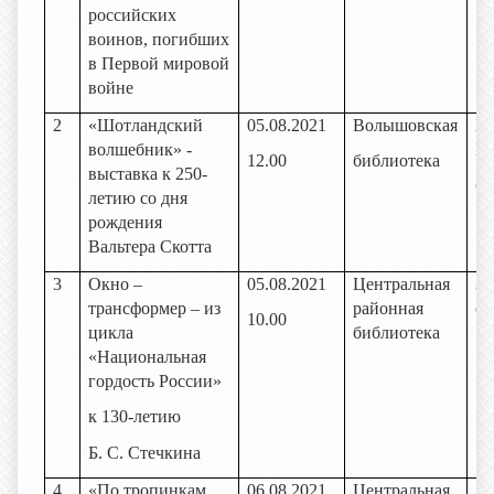
российских
воинов, погибших
в Первой мировой
войне
2
«Шотландский
05.08.2021
Волышовская
Би
волшебник» -
В
12.00
библиотека
выставка к 250-
би
летию со дня
рождения
Вальтера Скотта
3
Окно –
05.08.2021
Центральная
За
трансформер – из
районная
об
10.00
цикла
библиотека
«Национальная
гордость России»
к 130-летию
Б. С. Стечкина
4
«По тропинкам
06.08.2021
Центральная
За