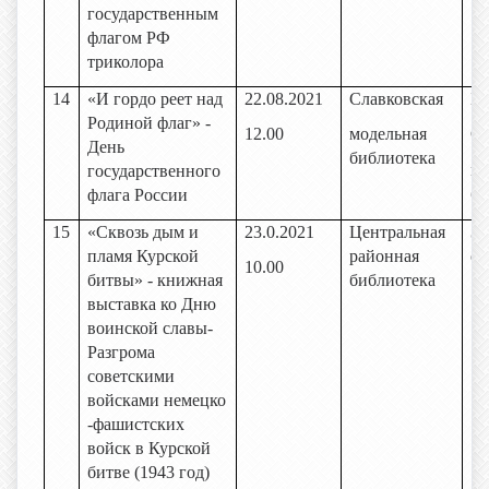
государственным
флагом РФ
триколора
14
«И гордо реет над
22.08.2021
Славковская
Би
Родиной флаг» -
12.00
модельная
Сл
День
библиотека
мо
государственного
би
флага России
15
«Сквозь дым и
23.0.2021
Центральная
За
пламя Курской
районная
об
10.00
битвы» - книжная
библиотека
выставка ко Дню
воинской славы-
Разгрома
советскими
войсками немецко
-фашистских
войск в Курской
битве (1943 год)