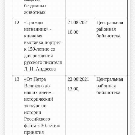
бездомных
животных
12
«Трижды
21.08.2021
Центральная
За
изгнанник» -
районная
об
10.00
книжная
библиотека
выставка-портрет
к 150-летию со
дня рождения
русского писателя
Л. Н. Андреева
13
«От Петра
22.08.2021
Центральная
За
Великого до
районная
об
13.00
наших дней» -
библиотека
исторический
экскурс по
истории
Российского
флота к 30-летию
принятия