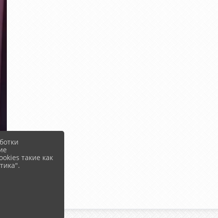
ботки
ие
okies такие как
тика".