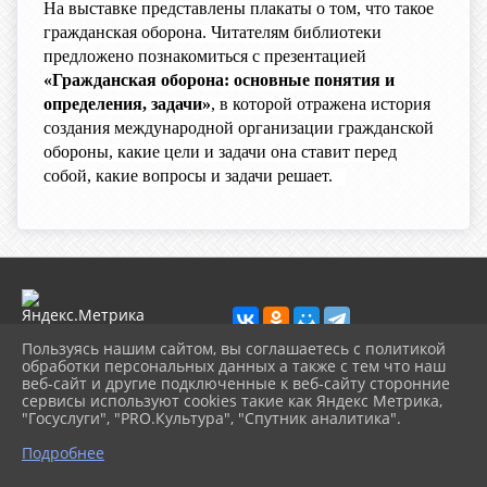
На выставке представлены плакаты о том, что такое
гражданская оборона. Читателям библиотеки
предложено познакомиться с презентацией
«Гражданская оборона: основные понятия и
определения, задачи»
, в которой отражена история
создания международной организации гражданской
обороны, какие цели и задачи она ставит перед
собой, какие вопросы и задачи решает.
Пользуясь нашим сайтом, вы соглашаетесь с политикой
обработки персональных данных а также с тем что наш
веб-сайт и другие подключенные к веб-сайту сторонние
2026 г. porhcbs.ru
сервисы используют cookies такие как Яндекс Метрика,
Вход
"Госуслуги", "PRO.Культура", "Спутник аналитика".
Карта сайта
Политика обработки персональных данных
Подробнее
Сделано на KubCMS