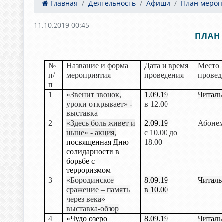
Главная
Деятельность
Афиши
План мероп
11.10.2019 00:45
ПЛАН 
№
Название и форма
Дата и время
Место
п/
мероприятия
проведения
провед
п
1
«Звенит звонок,
1.09.19
Читаль
уроки открывает» -
в 12.00
выставка
2
«Здесь боль живет и
2.09.19
Абоне
ныне» - акция,
с 10.00 до
посвященная Дню
18.00
солидарности в
борьбе с
терроризмом
3
«Бородинское
8.09.19
Читаль
сражение – память
в 10.00
через века»
выставка-обзор
4
«Чудо озеро
8.09.19
Читаль