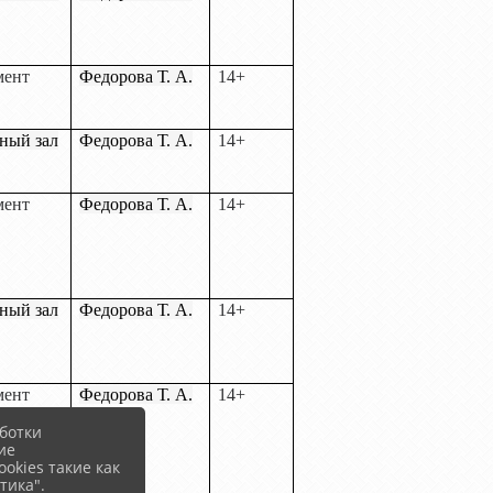
мент
Федорова Т. А.
14+
ный зал
Федорова Т. А.
14+
мент
Федорова Т. А.
14+
ный зал
Федорова Т. А.
14+
мент
Федорова Т. А.
14+
ботки
ие
okies такие как
тика".