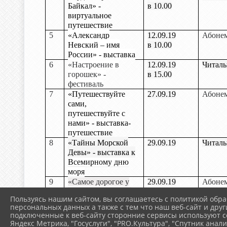
Байкал» -
в 10.00
виртуальное
путешествие
5
«Александр
12.09.19
Абоне
Невский – имя
в 10.00
России» -
выставка
6
«
Настроение в
12.09.19
Читаль
горошек» -
в 15.00
фестиваль
7
«Путешествуйте
27.09.19
Абоне
сами,
путешествуйте с
нами» - выставка-
путешествие
8
«Тайны Морской
29.09.19
Читаль
Девы» - выставка к
Всемирному дню
моря
9
«Самое дорогое у
29.09.19
Абоне
человека – это его
Пользуясь нашим сайтом, вы соглашаетесь с политикой обра
жизнь» выставка к
персональных данных а также с тем что наш веб-сайт и друг
115-летию со дня
подключенные к веб-сайту сторонние сервисы используют co
рождения Н. А.
Яндекс Метрика, "Госуслуги", "PRO.Культура", "Спутник анали