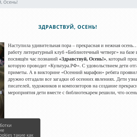
й, Осень!
ЗДРАВСТВУЙ, ОСЕНЬ!
Наступила удивительная пора – прекрасная и нежная осень
работу литературный клуб «Библиотечный четверг» на базе
посвящён
час познаний
«Здравствуй, Осень!»
, который про
которую проводит «Культура.РФ».
С удовольствием дети отг
приметы. А в викторине «
Осенний марафон
» ребята прояви
дружно отгадали все загадки об осенних явлениях.
Дети узна
писателей, художников и композиторов на создание прекра
мероприятия дети вместе с библиотекарем решили, что осень
ботки
ие
okies такие как