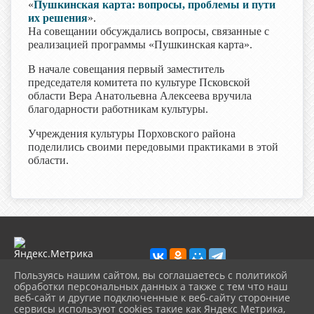
«
Пушкинская карта: вопросы, проблемы и пути
их решения
».
На совещании обсуждались вопросы, связанные с
реализацией программы «Пушкинская карта».
В начале совещания первый заместитель
председателя комитета по культуре Псковской
области Вера Анатольевна Алексеева вручила
благодарности работникам культуры.
Учреждения культуры Порховского района
поделились своими передовыми практиками в этой
области.
Пользуясь нашим сайтом, вы соглашаетесь с политикой
обработки персональных данных а также с тем что наш
веб-сайт и другие подключенные к веб-сайту сторонние
2026 г. porhcbs.ru
сервисы используют cookies такие как Яндекс Метрика,
Вход