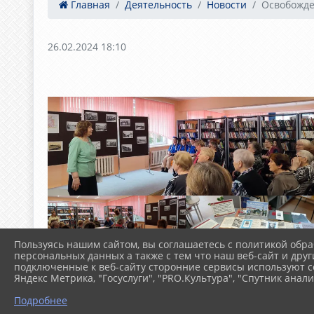
Главная
Деятельность
Новости
Освобожден
26.02.2024 18:10
Пользуясь нашим сайтом, вы соглашаетесь с политикой обра
персональных данных а также с тем что наш веб-сайт и друг
подключенные к веб-сайту сторонние сервисы используют co
Яндекс Метрика, "Госуслуги", "PRO.Культура", "Спутник анали
Подробнее