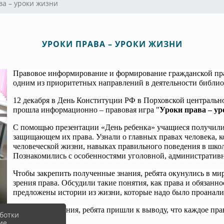
ва – уроки жизни
УРОКИ ПРАВА – УРОКИ ЖИЗНИ
Правовое информирование и формирование гражданской пра
одним из приоритетных направлений в деятельности библио
12 декабря в День Конституции РФ в Порховской централь
прошла информационно – правовая игра "
Уроки права – ур
С помощью презентации «День ребенка» учащиеся получили 
защищающем их права. Узнали о главных правах человека, к
человеческой жизни, навыках правильного поведения в школ
Познакомились с особенностями уголовной, административ
Чтобы закрепить полученные знания, ребята окунулись в мир
зрения права. Обсудили такие понятия, как права и обязан
предложены истории из жизни, которые надо было проанали
В ходе обсуждения, ребята пришли к выводу, что каждое пра
ботки
ие