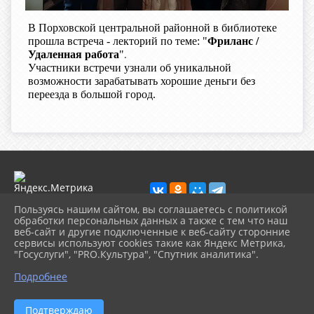
В Порховской центральной районной в библиотеке
прошла встреча - лекторий по теме: "
Фриланс /
Удаленная работа
"
.
Участники встречи узнали об уникальной
возможности зарабатывать хорошие деньги без
переезда в большой город
.
Пользуясь нашим сайтом, вы соглашаетесь с политикой
обработки персональных данных а также с тем что наш
веб-сайт и другие подключенные к веб-сайту сторонние
2026 г. porhcbs.ru
сервисы используют cookies такие как Яндекс Метрика,
Вход
"Госуслуги", "PRO.Культура", "Спутник аналитика".
Карта сайта
Политика обработки персональных данных
Подробнее
Сделано на KubCMS
Разработка и поддержка
Подтверждаю