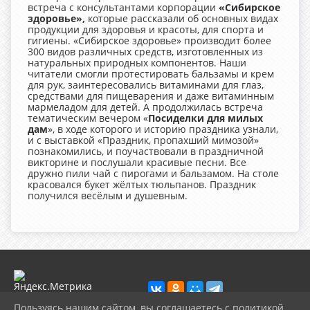
встреча с консультантами корпорации
«Сибирское
здоровье»,
которые рассказали об основных видах
продукции для здоровья и красоты, для спорта и
гигиены. «Сибирское здоровье» производит более
300 видов различных средств, изготовленных из
натуральных природных компонентов. Наши
читатели смогли протестировать бальзамы и крем
для рук, заинтересовались витаминами для глаз,
средствами для пищеварения и даже витаминным
мармеладом для детей. А продолжилась встреча
тематическим вечером «
Посиделки для милых
дам
», в ходе которого и историю праздника узнали,
и с выставкой «Праздник, пропахший мимозой»
познакомились, и поучаствовали в праздничной
викторине и послушали красивые песни. Все
дружно пили чай с пирогами и бальзамом. На столе
красовался букет жёлтых тюльпанов. Праздник
получился весёлым и душевным.
Пользуясь нашим сайтом, вы соглашаетесь с политикой