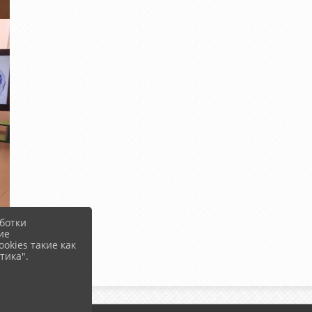
ботки
ие
okies такие как
тика".