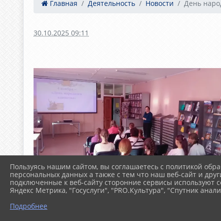
Главная
Деятельность
Новости
День наро
30.10.2025 09:11
Пользуясь нашим сайтом, вы соглашаетесь с политикой обра
персональных данных а также с тем что наш веб-сайт и друг
подключенные к веб-сайту сторонние сервисы используют co
Яндекс Метрика, "Госуслуги", "PRO.Культура", "Спутник анали
Подробнее