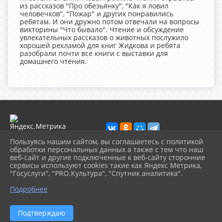
из рассказов "Про обезьянку", "Как я ловил
человечков", "Пожар" и других понравились
ребятам. И они дружно потом отвечали на вопросы
викторины "Что бывало". Чтение и обсуждение
увлекательных рассказов о животных послужило
хорошей рекламой для книг Жидкова и ребята
разобрали почти все книги с выставки для
домашнего чтения.
Пользуясь нашим сайтом, вы соглашаетесь с политикой
обработки персональных данных а также с тем что наш
веб-сайт и другие подключенные к веб-сайту сторонние
2026 г. porhcbs.ru
сервисы используют cookies такие как Яндекс Метрика,
Вход
"Госуслуги", "PRO.Культура", "Спутник аналитика".
Карта сайта
Политика обработки персональных данных
Подробнее
Сделано на KubCMS
Разработка и поддержка
Подтверждаю